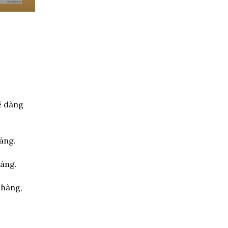
ễ dàng
àng.
hàng.
 hàng,