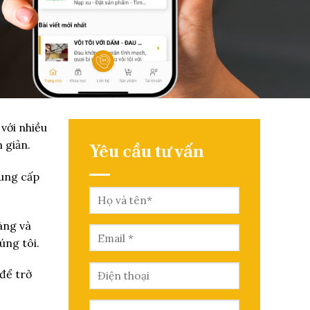
với nhiều
 giản.
Yêu cầu tư vấn
cung cấp
àng và
úng tôi.
để trở