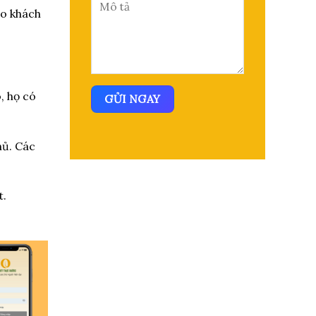
o khách
, họ có
hủ. Các
t.