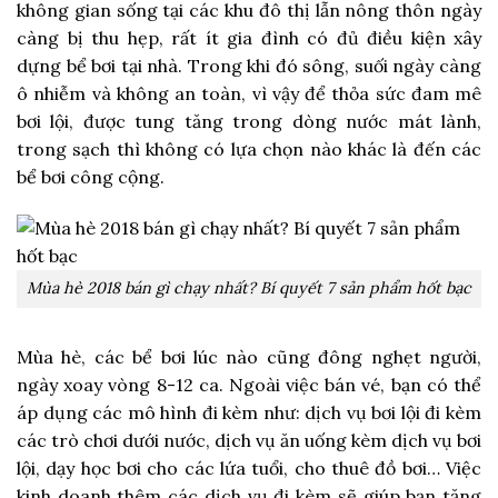
không gian sống tại các khu đô thị lẫn nông thôn ngày
càng bị thu hẹp, rất ít gia đình có đủ điều kiện xây
dựng bể bơi tại nhà. Trong khi đó sông, suối ngày càng
ô nhiễm và không an toàn, vì vậy để thỏa sức đam mê
bơi lội, được tung tăng trong dòng nước mát lành,
trong sạch thì không có lựa chọn nào khác là đến các
bể bơi công cộng.
Mùa hè 2018 bán gì chạy nhất? Bí quyết 7 sản phẩm hốt bạc
Mùa hè, các bể bơi lúc nào cũng đông nghẹt người,
ngày xoay vòng 8-12 ca. Ngoài việc bán vé, bạn có thể
áp dụng các mô hình đi kèm như: dịch vụ bơi lội đi kèm
các trò chơi dưới nước, dịch vụ ăn uống kèm dịch vụ bơi
lội, dạy học bơi cho các lứa tuổi, cho thuê đồ bơi… Việc
kinh doanh thêm các dịch vụ đi kèm sẽ giúp bạn tăng