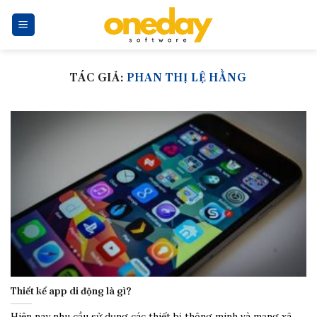
Skip
to
content
TÁC GIẢ:
PHAN THỊ LỆ HẰNG
Thiết kế app di động là gì?
Hiện nay nhu cầu sử dụng các thiết bị thông minh và mạng xã