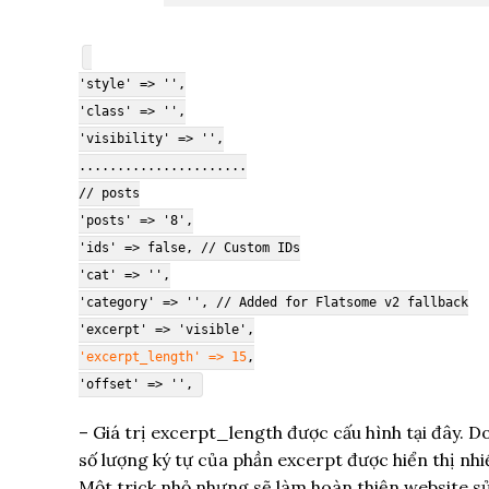
'style' => '',
'class' => '',
'visibility' => '',
......................
// posts
'posts' => '8',
'ids' => false, // Custom IDs
'cat' => '',
'category' => '', // Added for Flatsome v2 fallback
'excerpt' => 'visible',
'excerpt_length' => 15
,
'offset' => '',
– Giá trị excerpt_length được cấu hình tại đây. Do
số lượng ký tự của phần excerpt được hiển thị nhi
Một trick nhỏ nhưng sẽ làm hoàn thiện website 