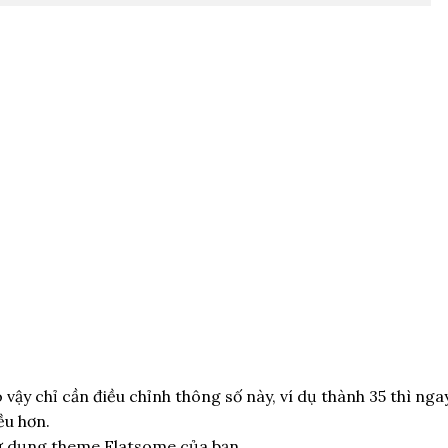
 vậy chỉ cần điều chỉnh thông số này, ví dụ thành 35 thì nga
ều hơn.
sử dụng theme Flatsome của bạn.