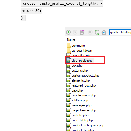
function smile_prefix_excerpt_length() {
return 50;
}