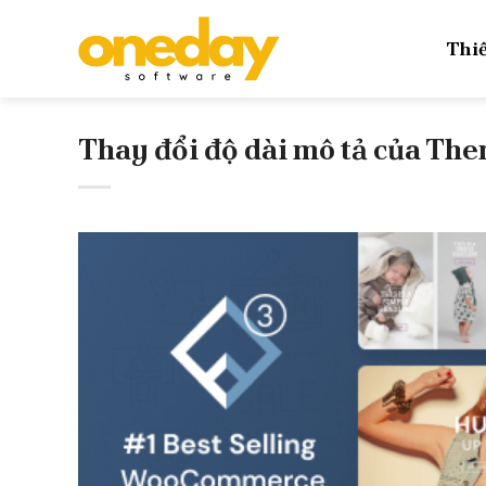
Skip
to
Thiế
content
Thay đổi độ dài mô tả của Th