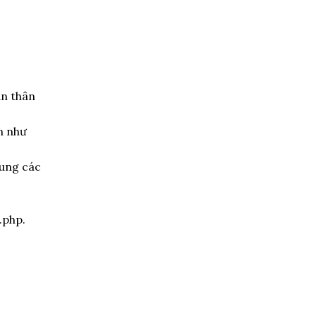
ản thân
n như
dung các
.php.