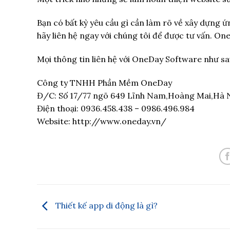
Bạn có bất kỳ yêu cầu gì cần làm rõ về xây dựng
hãy liên hệ ngay với chúng tôi để được tư vấn. O
Mọi thông tin liên hệ với OneDay Software như sa
Công ty TNHH Phần Mềm OneDay
Đ/C: Số 17/77 ngõ 649 Lĩnh Nam,Hoàng Mai,Hà N
Điện thoại: 0936.458.438 – 0986.496.984
Website: http://www.oneday.vn/
Thiết kế app di động là gì?