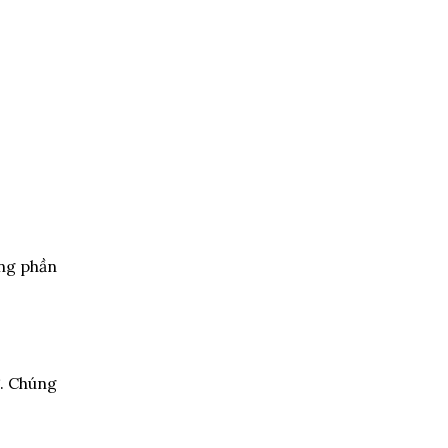
ong phần
ự. Chúng