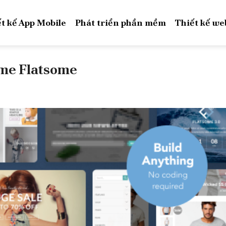
t kế App Mobile
Phát triển phần mềm
Thiết kế we
eme Flatsome