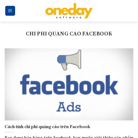
Skip
to
content
CHI PHI QUANG CAO FACEBOOK
Cách tính chi phí quảng cáo trên Facebook
Bạn đang bán hàng trên facebook, bạn muốn giới thiệu sản phẩm