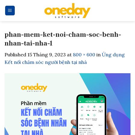
Skip
to
content
phan-mem-ket-noi-cham-soc-benh-
nhan-tai-nha-1
Published
15 Tháng 9, 2023
at
800 × 600
in
Ứng dụng
Kết nối chăm sóc người bệnh tại nhà