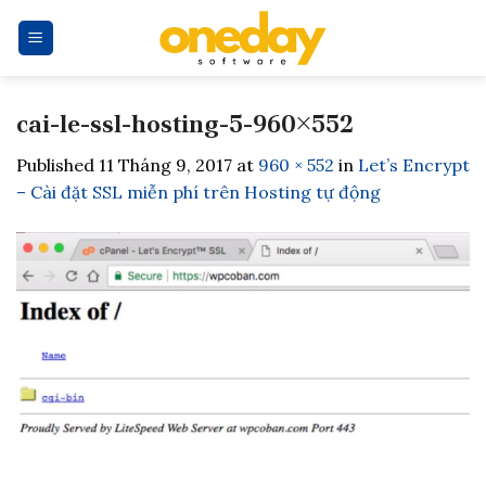
Skip
to
content
cai-le-ssl-hosting-5-960×552
Published
11 Tháng 9, 2017
at
960 × 552
in
Let’s Encrypt
– Cài đặt SSL miễn phí trên Hosting tự động