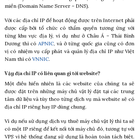
miền (Domain Name Server – DNS).
Với các địa chỉ IP để hoạt động được trên Internet phải
được cấp bởi tổ chức có thẩm quyền tương ứng với
từng khu vực địa lý, ví dụ như ở Châu Á – Thái Bình
Dương thì có
APNIC
, và ở từng quốc gia cũng có đơn
vị có nhiệm vụ cấp phát và quản lý địa chỉ IP như Việt
Nam thì có
VNNIC
.
Vậy địa chỉ IP có liên quan gì tới website?
Một điều hiển nhiên là các website của chúng ta sẽ
được đặt trên những máy chủ vật lý đặt tại các trung
tâm dữ liệu và tùy theo từng dịch vụ mà website sẽ có
địa chỉ IP riêng hay IP dùng chung.
Ví dụ nếu sử dụng dịch vụ thuê máy chủ vật lý thì ta sẽ
có một IP riêng để kết nối tới máy chủ đó, tương tự với
VPS vì hệ thống đang sử dụng là hoàn toàn tách biệt.