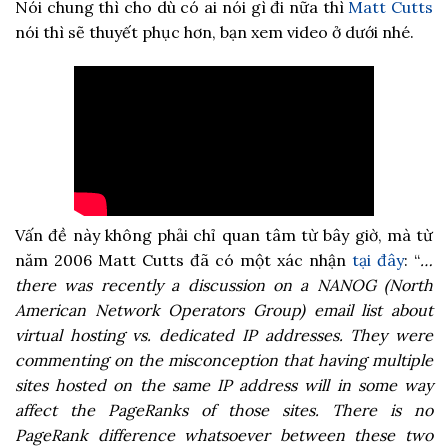
Nói chung thì cho dù có ai nói gì đi nữa thì
Matt Cutts
nói thì sẽ thuyết phục hơn, bạn xem video ở dưới nhé.
Vấn đề này không phải chỉ quan tâm từ bây giờ, mà từ
năm 2006 Matt Cutts đã có một xác nhận
tại đây
: “
…
there was recently a discussion on a NANOG (North
American Network Operators Group) email list about
virtual hosting vs. dedicated IP addresses. They were
commenting on the misconception that having multiple
sites hosted on the same IP address will in some way
affect the PageRanks of those sites. There is no
PageRank difference whatsoever between these two