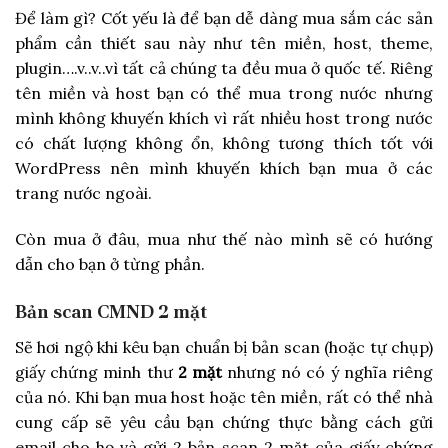
Để làm gì? Cốt yếu là để bạn dễ dàng mua sắm các sản
phẩm cần thiết sau này như tên miền, host, theme,
plugin….v..v..vì tất cả chúng ta đều mua ở quốc tế. Riêng
tên miền và host bạn có thể mua trong nước nhưng
mình không khuyến khích vì rất nhiều host trong nước
có chất lượng không ổn, không tương thích tốt với
WordPress nên mình khuyến khích bạn mua ở các
trang nước ngoài.
Còn mua ở đâu, mua như thế nào mình sẽ có hướng
dẫn cho bạn ở từng phần.
Bản scan CMND 2 mặt
Sẽ hơi ngộ khi kêu bạn chuẩn bị bản scan (hoặc tự chụp)
giấy chứng minh thư
2 mặt
nhưng nó có ý nghĩa riêng
của nó. Khi bạn mua host hoặc tên miền, rất có thể nhà
cung cấp sẽ yêu cầu bạn chứng thực bằng cách gửi
email cho họ và gửi 2 bản scan 2 mặt của giấy chứng