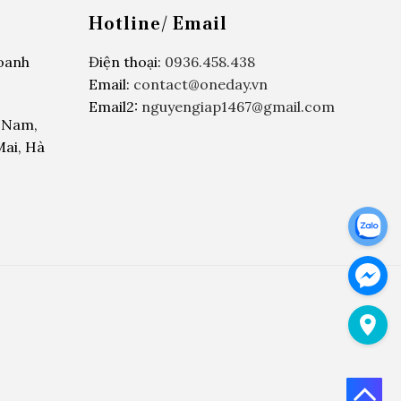
Hotline/ Email
oanh
Điện thoại:
0936.458.438
Email:
contact@oneday.vn
Email2:
nguyengiap1467@gmail.com
h Nam,
ai, Hà