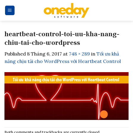
Skip
to
content
heartbeat-control-toi-uu-kha-nang-
chiu-tai-cho-wordpress
Published
8 Tháng 6, 2017
at
748 × 289
in
Tối ưu khả
năng chịu tải cho WordPress với Heartbeat Control
Both comments and trackbacks are currently closed.