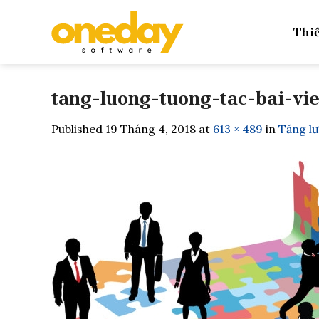
Skip
to
Thiế
content
tang-luong-tuong-tac-bai-vi
Published
19 Tháng 4, 2018
at
613 × 489
in
Tăng lư