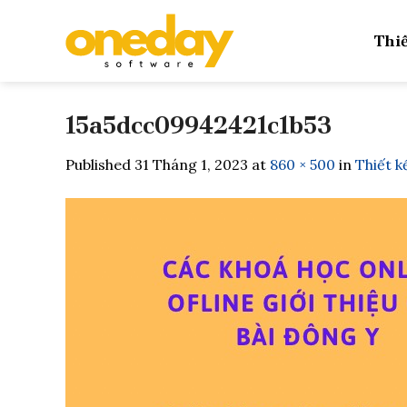
Skip
to
Thiế
content
15a5dcc09942421c1b53
Published
31 Tháng 1, 2023
at
860 × 500
in
Thiết 