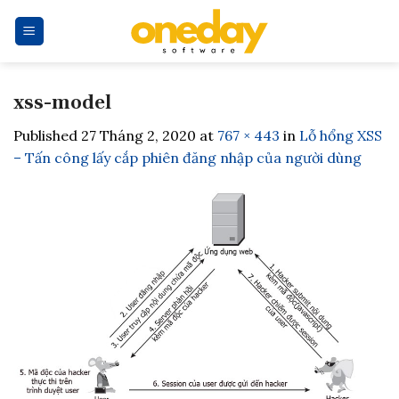
Skip
to
content
xss-model
Published
27 Tháng 2, 2020
at
767 × 443
in
Lỗ hổng XSS
– Tấn công lấy cắp phiên đăng nhập của người dùng