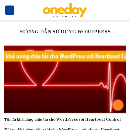
Skip
to
content
HƯỚNG DẪN SỬ DỤNG WORDPRESS
Tối ưu khả năng chịu tải cho WordPress với Heartbeat Control
Tối ưu khả năng chịu tải cho WordPress với plugin Heartbeat