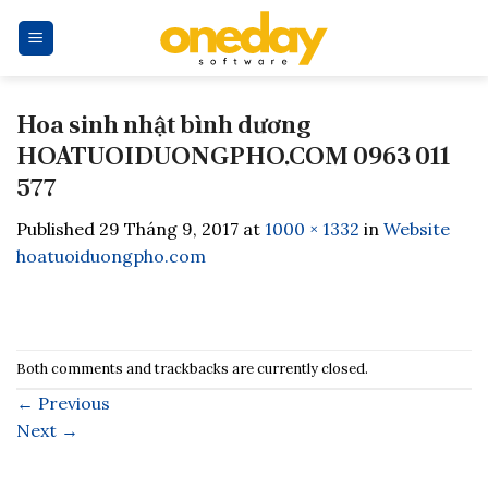
Skip
to
content
Hoa sinh nhật bình dương
HOATUOIDUONGPHO.COM 0963 011
577
Published
29 Tháng 9, 2017
at
1000 × 1332
in
Website
hoatuoiduongpho.com
Both comments and trackbacks are currently closed.
←
Previous
Next
→